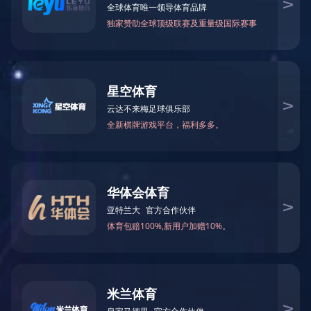
我国环境试验国标目录
01 GB/T 9384-1997广播收音机、广播电视接收机、磁带录音
机、声频功率放大器（扩音机）的环境试验要求和试验方法
02 GB/T 9359-2001 水文仪器基本环境试验条件及方法
03 GB/T 5170.9-1996 电工电子产品环境试验设备基本参数检定
方法#太阳辐射试验设备
04 GB/T 5170.8-1996 电工电子产品环境试验设备基本参数检定
方法#盐雾试验设备
05 GB/T 5170.5-1996 电工电子产品环境试验设备基本参数检定
方法#湿热试验设备
06 GB/T 5170.2-1996 电工电子产品环境试验设备基本参数检定
方法#温度试验设备
07 GB/T 5170.1-1995 电工电子产品环境试验设备基本参数检定
方法#总则