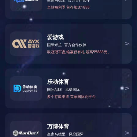
08 GB/T 5170.11-1996 电工电子产品环境试验设备基本参数检定
方法#腐蚀气体试验设备
09 GB/T 5170.10-1996 电工电子产品环境试验设备基本参数检
定方法#高低温低气压试验设备
10 GB/T 2424.25-2000 电工电子产品环境试验 第3部分：试验导
则地震试验方法
11 GB/T 2424.24-1995 电工电子产品环境试验#温度（低温、高
温）/低气压/振动（正弦）综合试验导则
12 GB/T 2424.17-1995 电工电子产品环境试验#锡焊试验导则
13 GB/T 2424.14-1995 电工电子产品环境试验#第2部分：试验
方法#太阳辐射试验导则
14 GB/T 2423.9-2001 电工电子产品环境试验 第2部分：试验方
法 试验Cb：设备用恒定湿热
15 GB/T 2423.8-1995 电工电子产品环境试验#第2部分：试验方
法试验Ed：自由跌落