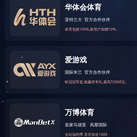
当前位置：
华体会手机网页版
>
技术文章
>
怎么应对高低温湿
怎么应对高低温湿热试验箱加湿管故障报警
高低湿热温试验箱在试验中，常见的报警故障一般是加热、加湿管
当高低温湿热试验箱~出现加热管干烧报警时，请按以下顺序排
1、机器的风轮未运转，导致加热管的热量散发不出来；