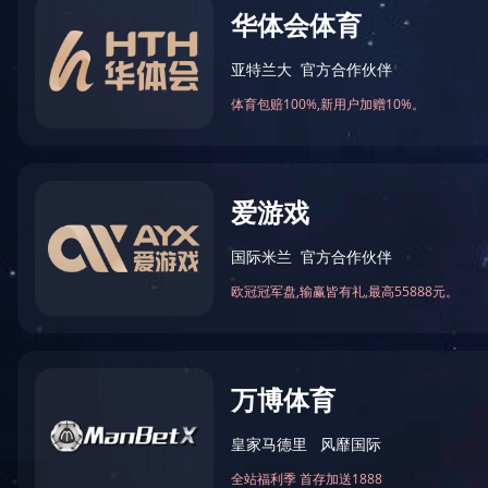
当前位置：
华体会手机网页版
>
技术文章
>
浅析温湿度试验箱
温湿度试验箱
可模拟高温高湿/高温低湿/低温高湿/高温/低
金、化工等行业，如：电子零件、汽车零件、笔记本等产品虚拟气候
温湿度试验箱的结构特点：