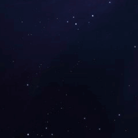
下一篇：
快速温变试验箱的工作原理是什么？有哪些特点？
华体会手机网页版-华体会(中国)
关于我们
|
联系我们
华体会手机网页版-华体会(中国)
公司地址：上海市嘉定区浏翔公路5555号 技术支持：
联系人：上器
QQ：1638400