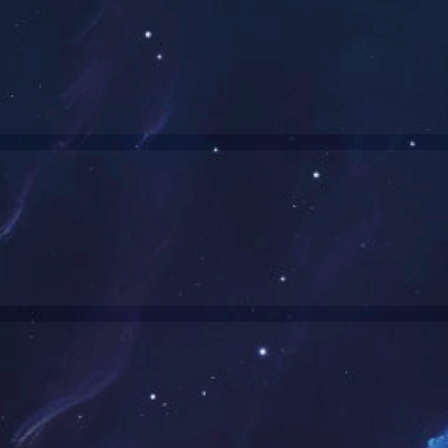
的结构特点和应用范围
浅析温湿度试验箱的结构特点和应用范围
更新时间：2022-12-28 点击次数：2807
温等不同的环境条件，更搭配容易操作及学习的高准确性之编程控制及定点
环境测试。