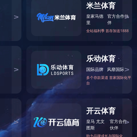
控制系统，提供最佳测试性能。广泛适应于产业界电子电器、塑料、五