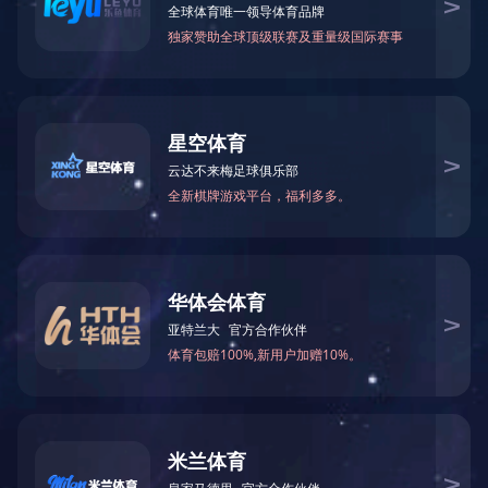
高低温试验箱的一些的常用术语解析：
1.温度均匀度：试验箱在安稳情况下，作业空间在某一瞬时的
各测试点（9个点）
2.温度不坚定度：试验箱在安稳情况下，作业空间内尽情一点
的温度随时间的改动量。（时间概念温度之间的差值。（空间概
念）
3.温度改动速率：试验箱在规矩的时间间隔和规矩的温度范围
内，作业间指示的温度接连上升或下降时，单位时间的改动量，
用℃/min标明。常有带负载与空载之分，也有线性与非线性之
分。
4.标称温度：当检定环境试验设备时，按试验方法需要所规矩
的环境参数值或按需要预先设定的环境参数值。（表面设定温
度）
5.温度恢复时间：试验箱在规矩的温度下抵达安稳情况后，指