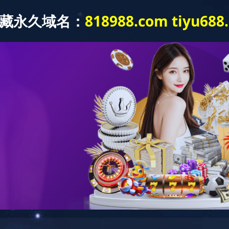
心
华体会手机网页版
技术文章