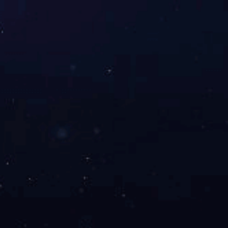
：
防雨试验箱
产品中心
新闻动态
技术文章
|
|
|
|
900
公司传真：021-59551777