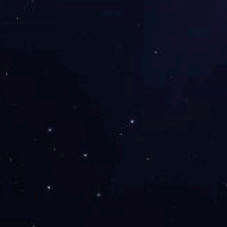
下一篇
华体会手机网页版-华体会(中国)
关于我们
|
联系我们
华体会手机网页版-华体会(中国)
公司地址：上海市嘉定区浏翔公路5555号 技术支持：
联系人：上器
QQ：1638400
邮箱：cannozheng@shanghai-test.com