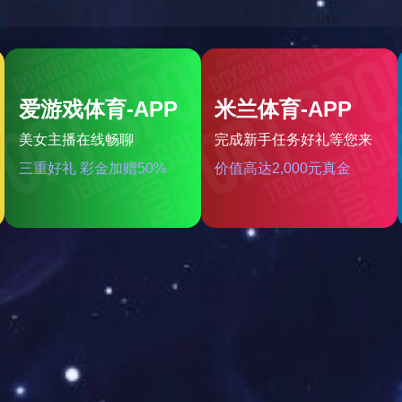
更新时间：
2023-06-25
产品咨询
细介绍
验箱
此类设备非常符合汽车电子工厂U行生产线、小型线的布局，在生产工艺上满足One-pi
少库存和在制成本，是目前精益生产的主推设备之一。尤其是针对汽车ECU、ABS
品咨询